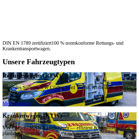
DIN EN 1789 zertifiziert
100 % normkonforme Rettungs- und
Krankentransportwagen.
Unsere Fahrzeugtypen
Rettungswagen (RTW)
Mercedes Sprinter, VW Crafter, Ford Transit. Kofferaufbau oder
Tiefbettvariante.
Mehr erfahren
Krankenwagen (KTW)
VW Crafter / MAN Kastenwagen — effizient & ergonomisch für
planbare Transporte.