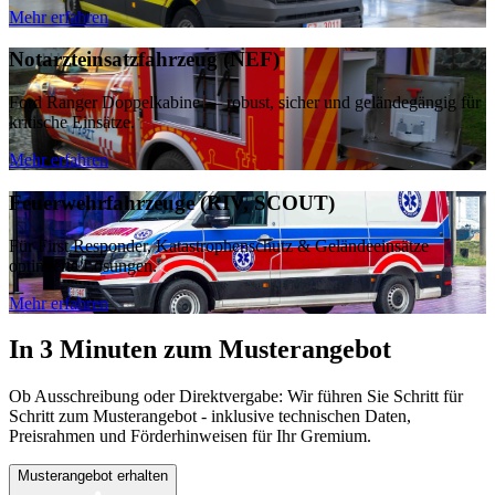
Mehr erfahren
Notarzteinsatzfahrzeug (NEF)
Ford Ranger Doppelkabine — robust, sicher und geländegängig für
kritische Einsätze.
Mehr erfahren
Feuerwehrfahrzeuge (RIV, SCOUT)
Für First Responder, Katastrophenschutz & Geländeeinsätze
optimierte Lösungen.
Mehr erfahren
In 3 Minuten zum Musterangebot
Ob Ausschreibung oder Direktvergabe: Wir führen Sie Schritt für
Schritt zum Musterangebot - inklusive technischen Daten,
Preisrahmen und Förderhinweisen für Ihr Gremium.
Musterangebot erhalten