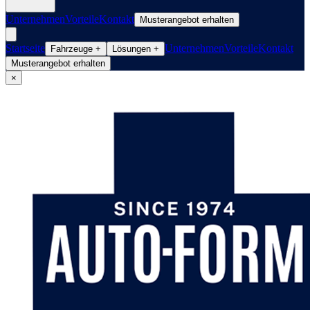
Unternehmen
Vorteile
Kontakt
Musterangebot erhalten
Startseite
Unternehmen
Vorteile
Kontakt
Fahrzeuge
+
Lösungen
+
Musterangebot erhalten
×